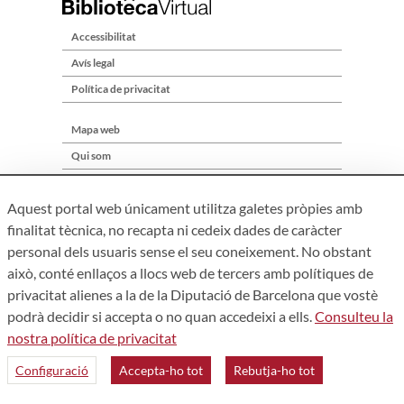
Accessibilitat
Avís legal
Política de privacitat
Mapa web
Qui som
Contacte
Aquest portal web únicament utilitza galetes pròpies amb
finalitat tècnica, no recapta ni cedeix dades de caràcter
personal dels usuaris sense el seu coneixement. No obstant
això, conté enllaços a llocs web de tercers amb polítiques de
privacitat alienes a la de la Diputació de Barcelona que vostè
podrà decidir si accepta o no quan accedeixi a ells.
Consulteu la
nostra política de privacitat
Àrea de Cultura – Gerència de Serveis de Biblioteques. Zamora,
73. 08018 Barcelona. Tel: 934 022 241
Configuració
Accepta-ho tot
Rebutja-ho tot