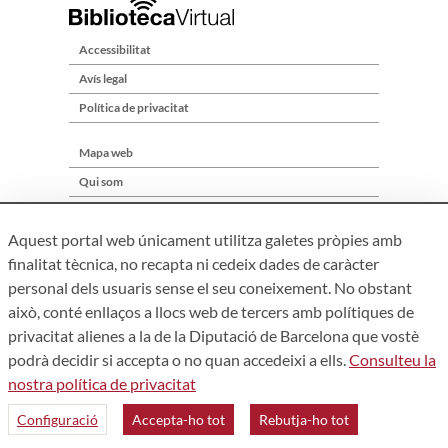
Accessibilitat
Avís legal
Política de privacitat
Mapa web
Qui som
Contacte
Aquest portal web únicament utilitza galetes pròpies amb
finalitat tècnica, no recapta ni cedeix dades de caràcter
personal dels usuaris sense el seu coneixement. No obstant
això, conté enllaços a llocs web de tercers amb polítiques de
privacitat alienes a la de la Diputació de Barcelona que vostè
podrà decidir si accepta o no quan accedeixi a ells.
Consulteu la
nostra política de privacitat
Àrea de Cultura – Gerència de Serveis de Biblioteques. Zamora,
73. 08018 Barcelona. Tel: 934 022 241
Configuració
Accepta-ho tot
Rebutja-ho tot