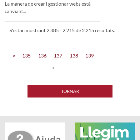
La manera de crear i gestionar webs està
canviant...
S'estan mostrant 2.385 - 2.215 de 2.215 resultats.
«
135
136
137
138
139
»
TORNAR