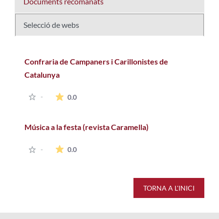
Documents recomanats
Selecció de webs
Confraria de Campaners i Carillonistes de
Catalunya
La mitjana de les valoracions és de 0 estrell
-
0.0
Música a la festa (revista Caramella)
La mitjana de les valoracions és de 0 estrell
-
0.0
TORNA A L'INICI