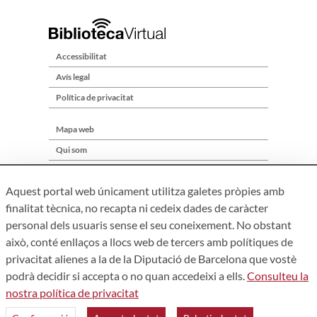
Accessibilitat
Avís legal
Política de privacitat
Mapa web
Qui som
Contacte
Aquest portal web únicament utilitza galetes pròpies amb
finalitat tècnica, no recapta ni cedeix dades de caràcter
personal dels usuaris sense el seu coneixement. No obstant
això, conté enllaços a llocs web de tercers amb polítiques de
privacitat alienes a la de la Diputació de Barcelona que vostè
podrà decidir si accepta o no quan accedeixi a ells.
Consulteu la
nostra política de privacitat
Àrea de Cultura – Gerència de Serveis de Biblioteques. Zamora,
73. 08018 Barcelona. Tel: 934 022 241