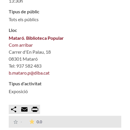
13:30h
Tipus de públic
Tots els públics
Lloc
Mataró. Biblioteca Popular
Com arribar
Carrer d'En Palau, 18
08301 Mataró
Tel: 937 582 483
b.mataro.p@diba.cat
Tipus d'activitat
Exposició
Compartir
Email
Print
La mitjana de les valoracions és de 0 estrelles
-
0.0