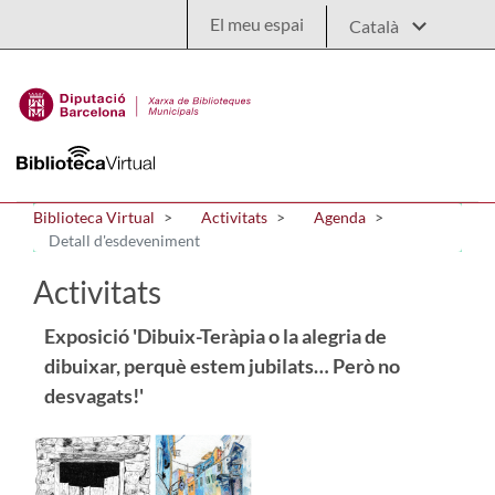
Salta al contingut principal
El meu espai
Biblioteca Virtual
Activitats
Agenda
Detall d'esdeveniment
Activitats
Exposició 'Dibuix-Teràpia o la alegria de
dibuixar, perquè estem jubilats… Però no
desvagats!'