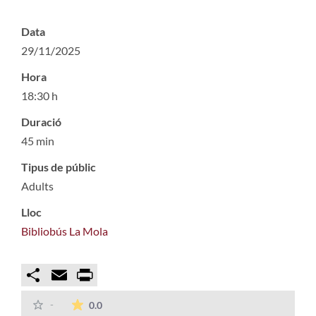
Data
29/11/2025
Hora
18:30 h
Duració
45 min
Tipus de públic
Adults
Lloc
Bibliobús La Mola
Compartir
Email
Print
La mitjana de les valoracions és de 0 estrelles
-
0.0