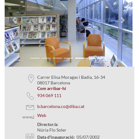
Previous
Next
Carrer Elisa Moragas i Badia, 16-34
08017 Barcelona
Com arribar-hi
934 069 111
b.barcelona.co@diba.cat
Web
Director/a:
Núria Flo Soler
Data d'inauguració:
05/07/2002