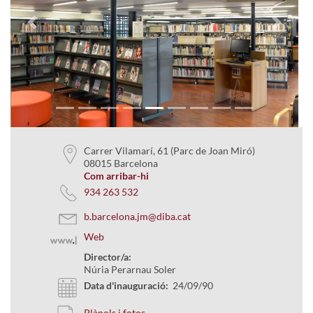
Previous
Next
Carrer Vilamarí, 61 (Parc de Joan Miró)
08015 Barcelona
Com arribar-hi
934 263 532
b.barcelona.jm@diba.cat
Web
Director/a:
Núria Perarnau Soler
Data d'inauguració:
24/09/90
Plànols i fotos