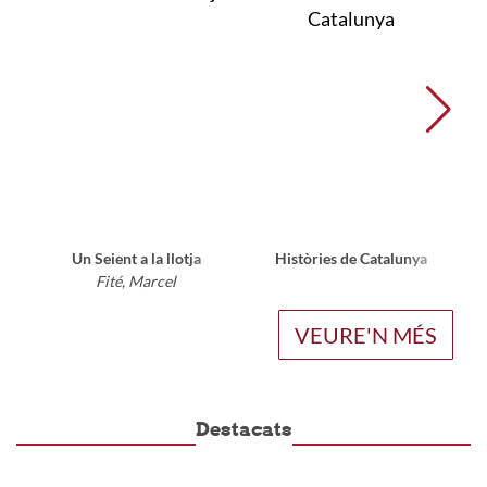
Un Seient a la llotja
Històries de Catalunya
La 
Fité, Marcel
VEURE'N MÉS
Destacats